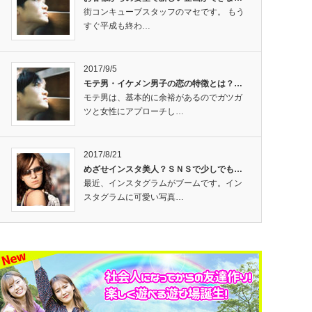
街コンキューブスタッフのマセです。 もう
すぐ平成も終わ…
2017/9/5
モテ男・イケメン男子の恋の特徴とは？…
モテ男は、基本的に余裕があるのでガツガ
ツと女性にアプローチし…
2017/8/21
めざせインスタ美人？ＳＮＳで少しでも…
最近、インスタグラムがブームです。イン
スタグラムに可愛い写真…