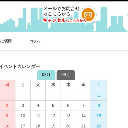
るご質問
コラム
イベントカレンダー
08月
09月
日
日
月
月
火
火
水
水
木
木
金
金
土
土
1
2
3
4
1
5
2
6
3
7
4
8
5
9
10
6
11
7
12
8
13
9
10
14
15
11
12
16
13
17
14
18
15
19
16
20
17
21
18
22
19
23
20
24
21
25
22
26