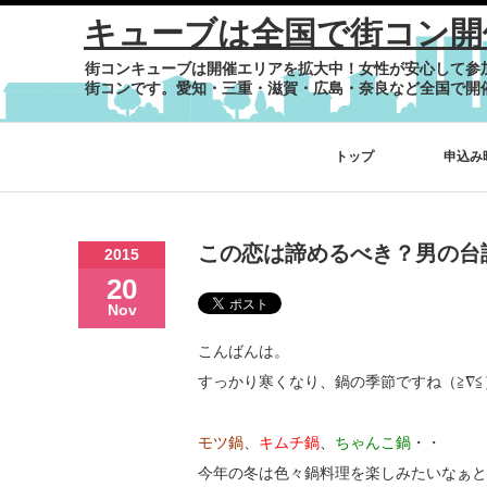
キューブは全国で街コン開
街コンキューブは開催エリアを拡大中！女性が安心して参
街コンです。愛知・三重・滋賀・広島・奈良など全国で開
トップ
申込み
この恋は諦めるべき？男の台
2015
20
Nov
こんばんは。
すっかり寒くなり、鍋の季節ですね（≧∇≦
モツ鍋
、
キムチ鍋
、
ちゃんこ鍋
・・
今年の冬は色々鍋料理を楽しみたいなぁと