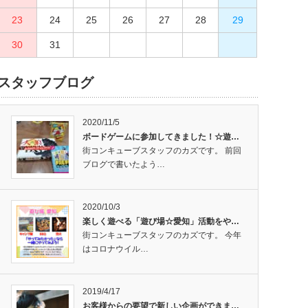
23
27
24
28
25
29
26
30
27
28
29
30
31
スタッフブログ
2020/11/5
ボードゲームに参加してきました！☆遊…
街コンキューブスタッフのカズです。 前回
ブログで書いたよう…
2020/10/3
楽しく遊べる「遊び場☆愛知」活動をや…
街コンキューブスタッフのカズです。 今年
はコロナウイル…
2019/4/17
お客様からの要望で新しい企画ができま…