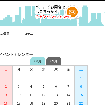
るご質問
コラム
イベントカレンダー
08月
09月
日
日
月
月
火
火
水
水
木
木
金
金
土
土
1
2
3
4
1
5
2
6
3
7
4
8
5
9
10
6
11
7
12
8
13
9
10
14
15
11
12
16
13
17
14
18
15
19
16
20
17
21
18
22
19
23
20
24
21
25
22
26