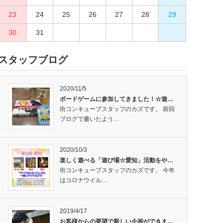
23
27
24
28
25
29
26
30
27
28
29
30
31
スタッフブログ
2020/11/5
ボードゲームに参加してきました！☆遊…
街コンキューブスタッフのカズです。 前回
ブログで書いたよう…
2020/10/3
楽しく遊べる「遊び場☆愛知」活動をや…
街コンキューブスタッフのカズです。 今年
はコロナウイル…
2019/4/17
お客様からの要望で新しい企画ができま…