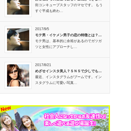
街コンキューブスタッフのマセです。 もう
すぐ平成も終わ…
2017/9/5
モテ男・イケメン男子の恋の特徴とは？…
モテ男は、基本的に余裕があるのでガツガ
ツと女性にアプローチし…
2017/8/21
めざせインスタ美人？ＳＮＳで少しでも…
最近、インスタグラムがブームです。イン
スタグラムに可愛い写真…