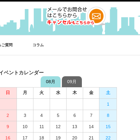
るご質問
コラム
イベントカレンダー
08月
09月
日
日
月
月
火
火
水
水
木
木
金
金
土
土
1
2
3
4
1
5
2
6
3
7
4
8
5
9
10
6
11
7
12
8
13
9
10
14
15
11
12
16
13
17
14
18
15
19
16
20
17
21
18
22
19
23
20
24
21
25
22
26