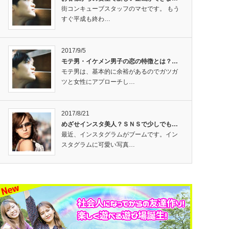
街コンキューブスタッフのマセです。 もう
すぐ平成も終わ…
2017/9/5
モテ男・イケメン男子の恋の特徴とは？…
モテ男は、基本的に余裕があるのでガツガ
ツと女性にアプローチし…
2017/8/21
めざせインスタ美人？ＳＮＳで少しでも…
最近、インスタグラムがブームです。イン
スタグラムに可愛い写真…