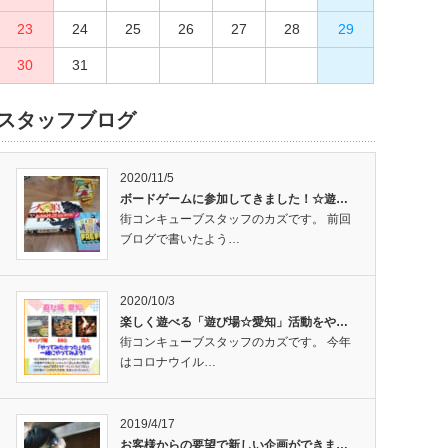
23
27
24
28
25
29
26
30
27
28
29
30
31
スタッフブログ
2020/11/5
ボードゲームに参加してきました！☆遊…
街コンキューブスタッフのカズです。 前回
ブログで書いたよう…
2020/10/3
楽しく遊べる「遊び場☆愛知」活動をや…
街コンキューブスタッフのカズです。 今年
はコロナウイル…
2019/4/17
お客様からの要望で新しい企画ができま…