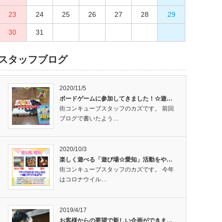
23
27
24
28
25
29
26
30
27
28
29
30
31
スタッフブログ
2020/11/5
ボードゲームに参加してきました！☆遊…
街コンキューブスタッフのカズです。 前回
ブログで書いたよう…
2020/10/3
楽しく遊べる「遊び場☆愛知」活動をや…
街コンキューブスタッフのカズです。 今年
はコロナウイル…
2019/4/17
お客様からの要望で新しい企画ができま…