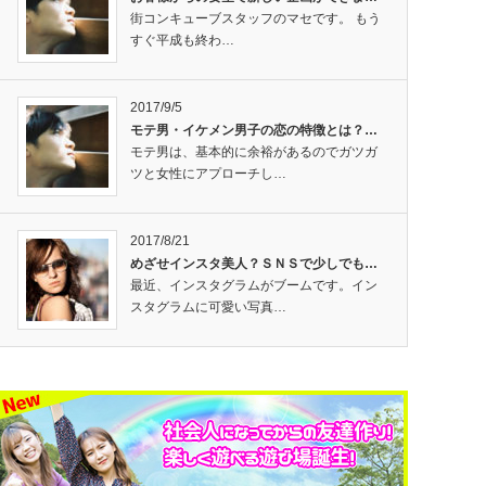
街コンキューブスタッフのマセです。 もう
すぐ平成も終わ…
2017/9/5
モテ男・イケメン男子の恋の特徴とは？…
モテ男は、基本的に余裕があるのでガツガ
ツと女性にアプローチし…
2017/8/21
めざせインスタ美人？ＳＮＳで少しでも…
最近、インスタグラムがブームです。イン
スタグラムに可愛い写真…