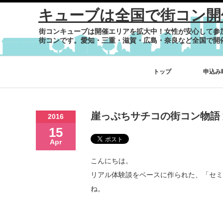
キューブは全国で街コン開
街コンキューブは開催エリアを拡大中！女性が安心して参
街コンです。愛知・三重・滋賀・広島・奈良など全国で開
トップ
申込み
崖っぷちサチコの街コン物語 
2016
15
Apr
こんにちは。
リアル体験談をベースに作られた、「セミ
ね。