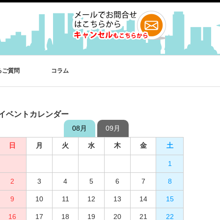
るご質問
コラム
イベントカレンダー
08月
09月
日
日
月
月
火
火
水
水
木
木
金
金
土
土
1
2
3
4
1
5
2
6
3
7
4
8
5
9
10
6
11
7
12
8
13
9
10
14
15
11
12
16
13
17
14
18
15
19
16
20
17
21
18
22
19
23
20
24
21
25
22
26