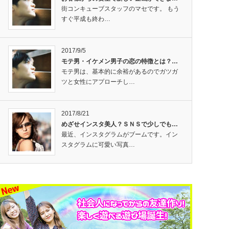
街コンキューブスタッフのマセです。 もう
すぐ平成も終わ…
2017/9/5
モテ男・イケメン男子の恋の特徴とは？…
モテ男は、基本的に余裕があるのでガツガ
ツと女性にアプローチし…
2017/8/21
めざせインスタ美人？ＳＮＳで少しでも…
最近、インスタグラムがブームです。イン
スタグラムに可愛い写真…