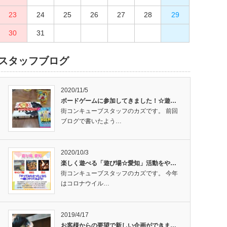
23
27
24
28
25
29
26
30
27
28
29
30
31
スタッフブログ
2020/11/5
ボードゲームに参加してきました！☆遊…
街コンキューブスタッフのカズです。 前回
ブログで書いたよう…
2020/10/3
楽しく遊べる「遊び場☆愛知」活動をや…
街コンキューブスタッフのカズです。 今年
はコロナウイル…
2019/4/17
お客様からの要望で新しい企画ができま…