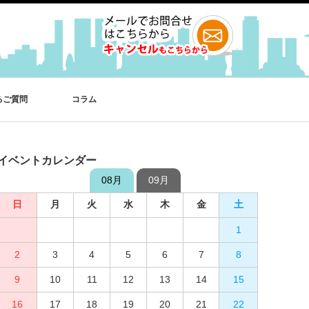
るご質問
コラム
イベントカレンダー
08月
09月
日
日
月
月
火
火
水
水
木
木
金
金
土
土
1
2
3
4
1
5
2
6
3
7
4
8
5
9
10
6
11
7
12
8
13
9
10
14
15
11
12
16
13
17
14
18
15
19
16
20
17
21
18
22
19
23
20
24
21
25
22
26