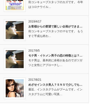
街コンキューブスタッフのカズです。 今年
はコロナウイル…
2019/4/17
お客様からの要望で新しい企画ができま…
街コンキューブスタッフのマセです。 もう
すぐ平成も終わ…
2017/9/5
モテ男・イケメン男子の恋の特徴とは？…
モテ男は、基本的に余裕があるのでガツガ
ツと女性にアプローチし…
2017/8/21
めざせインスタ美人？ＳＮＳで少しでも…
最近、インスタグラムがブームです。イン
スタグラムに可愛い写真…