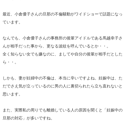
最近、
小倉優子さんの旦那の不倫騒動がワイドショーで話題になっ
ていま
す。
なんでも、
小倉優子さんの事務所の後輩アイドルである馬越幸子さ
んが相手だ
った事から、更なる波紋を呼んでいるとか・・。
全く知らない女でも嫌なのに、
ましてや自分の後輩が相手だとした
ら・・。
しかも、妻が妊婦中の不倫は、本当に辛いですよね。妊娠中は、
た
だでさえ気が立っているのに男の人に裏切られたら立ち直れない
と
思います。
また、実際私の周りでも離婚している人の原因を聞くと「
妊娠中の
旦那の対応」が多いですね。