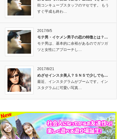
街コンキューブスタッフのマセです。 もう
すぐ平成も終わ…
2017/9/5
モテ男・イケメン男子の恋の特徴とは？…
モテ男は、基本的に余裕があるのでガツガ
ツと女性にアプローチし…
2017/8/21
めざせインスタ美人？ＳＮＳで少しでも…
最近、インスタグラムがブームです。イン
スタグラムに可愛い写真…