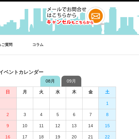
るご質問
コラム
イベントカレンダー
08月
09月
日
日
月
月
火
火
水
水
木
木
金
金
土
土
1
2
3
4
1
5
2
6
3
7
4
8
5
9
10
6
11
7
12
8
13
9
10
14
15
11
12
16
13
17
14
18
15
19
16
20
17
21
18
22
19
23
20
24
21
25
22
26