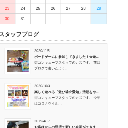
23
27
24
28
25
29
26
30
27
28
29
30
31
スタッフブログ
2020/11/5
ボードゲームに参加してきました！☆遊…
街コンキューブスタッフのカズです。 前回
ブログで書いたよう…
2020/10/3
楽しく遊べる「遊び場☆愛知」活動をや…
街コンキューブスタッフのカズです。 今年
はコロナウイル…
2019/4/17
お客様からの要望で新しい企画ができま…