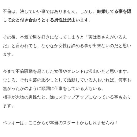
不倫は、決していい事ではありません。しかし、
結婚してる事を隠
して女と付き合おうとする男性は沢山います
。
その後、本気で男を好きになってしまうと「実は奥さんがいるん
だ」と言われても、なかなか女性は諦める事が出来ないのだと思い
ます。
今まで不倫騒動を起こした女優やタレントは沢山いたと思います。
むしろ、それを芸の肥やしとして活動している人もいれば、何事も
無かったかのように順調に仕事をしている人もいる。
相手が大物の男性だと、逆にステップアップになっている事もあり
ます。
ベッキーは、ここからが本当のスタートかもしれませんね！