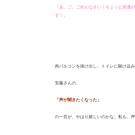
「あ、ご、ごめんなさい！ちょっと友達が
す！」
肉バルコンを抜け出し、トイレに駆け込み
安藤さんの、
「声が聞きたくなった」
の一言が、やはり嬉しいのかな。私も、声