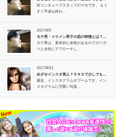
街コンキューブスタッフのマセです。 もう
すぐ平成も終わ…
2017/9/5
モテ男・イケメン男子の恋の特徴とは？…
モテ男は、基本的に余裕があるのでガツガ
ツと女性にアプローチし…
2017/8/21
めざせインスタ美人？ＳＮＳで少しでも…
最近、インスタグラムがブームです。イン
スタグラムに可愛い写真…