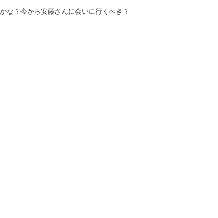
かな？今から安藤さんに会いに行くべき？