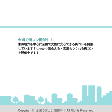
全国で街コン開催中！
東海地方を中心に全国で女性に安心できる街コンを開催
しています！しっかり出会える・友達もつくれる街コン
を開催中です！
Copyright ©
全国で街コン開催中！
All Rights Reserved.