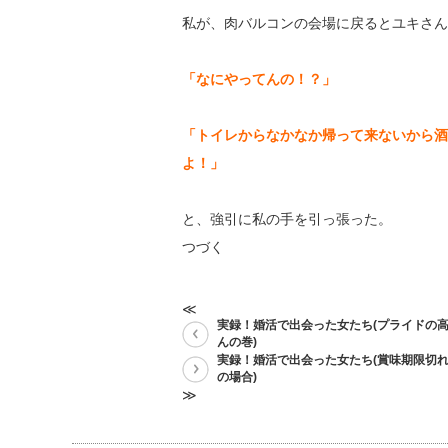
私が、肉バルコンの会場に戻るとユキさん
「なにやってんの！？」
「トイレからなかなか帰って来ないから酒
よ！」
と、強引に私の手を引っ張った。
つづく
≪
実録！婚活で出会った女たち(プライドの
んの巻)
実録！婚活で出会った女たち(賞味期限切
の場合)
≫