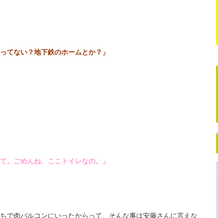
ってない？地下鉄のホームとか？」
て。ごめんね、ここトイレなの。」
ちで肉バルコンにいったからって、そんな事は安藤さんに言えな