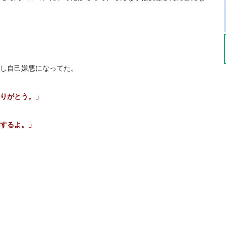
し自己嫌悪になってた。
りがとう。」
するよ。」