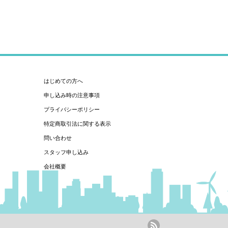
はじめての方へ
申し込み時の注意事項
プライバシーポリシー
特定商取引法に関する表示
問い合わせ
スタッフ申し込み
会社概要