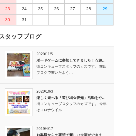
23
27
24
28
25
29
26
30
27
28
29
30
31
スタッフブログ
2020/11/5
ボードゲームに参加してきました！☆遊…
街コンキューブスタッフのカズです。 前回
ブログで書いたよう…
2020/10/3
楽しく遊べる「遊び場☆愛知」活動をや…
街コンキューブスタッフのカズです。 今年
はコロナウイル…
2019/4/17
お客様からの要望で新しい企画ができま…