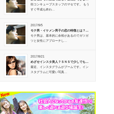
街コンキューブスタッフのマセです。 もう
すぐ平成も終わ…
2017/9/5
モテ男・イケメン男子の恋の特徴とは？…
モテ男は、基本的に余裕があるのでガツガ
ツと女性にアプローチし…
2017/8/21
めざせインスタ美人？ＳＮＳで少しでも…
最近、インスタグラムがブームです。イン
スタグラムに可愛い写真…