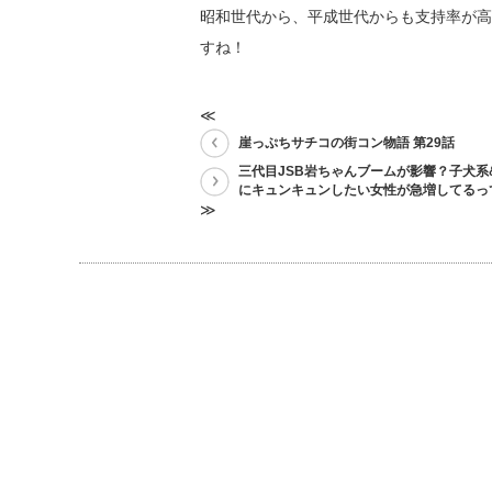
昭和世代から、平成世代からも支持率が高
すね！
≪
崖っぷちサチコの街コン物語 第29話
三代目JSB岩ちゃんブームが影響？子犬系
にキュンキュンしたい女性が急増してるっ
≫