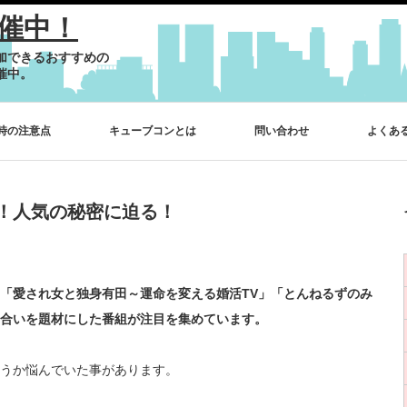
催中！
加できるおすすめの
催中。
時の注意点
キューブコンとは
問い合わせ
よくあ
！人気の秘密に迫る！
「愛され女と独身有田～
運命を変える婚活TV」「とんねるずのみ
合いを題材にした番組が注目を集めています。
うか悩んでいた事があります。