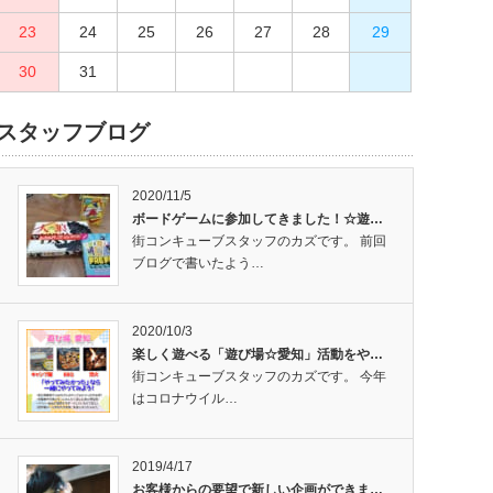
23
27
24
28
25
29
26
30
27
28
29
30
31
スタッフブログ
2020/11/5
ボードゲームに参加してきました！☆遊…
街コンキューブスタッフのカズです。 前回
ブログで書いたよう…
2020/10/3
楽しく遊べる「遊び場☆愛知」活動をや…
街コンキューブスタッフのカズです。 今年
はコロナウイル…
2019/4/17
お客様からの要望で新しい企画ができま…