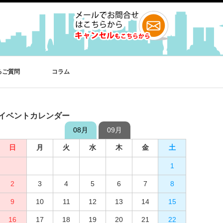
るご質問
コラム
イベントカレンダー
08月
09月
日
日
月
月
火
火
水
水
木
木
金
金
土
土
1
2
3
4
1
5
2
6
3
7
4
8
5
9
10
6
11
7
12
8
13
9
10
14
15
11
12
16
13
17
14
18
15
19
16
20
17
21
18
22
19
23
20
24
21
25
22
26