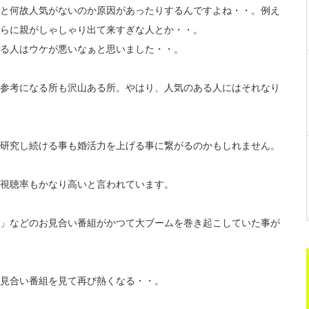
と何故人気がないのか原因があったりするんですよね
・・。例え
らに親がしゃしゃり出て来すぎな人とか・・。
る人はウケが悪いなぁと思いました・・
。
参考になる所も沢山ある所。やはり、
人気のある人にはそれなり
研究し続ける事も婚活力を上げる事に繋がるのかも
しれません。
視聴率もかなり高いと言われて
います。
」
などのお見合い番組がかつて大ブームを巻き起こしていた事が
見合い番組を見て再び熱くなる・・。