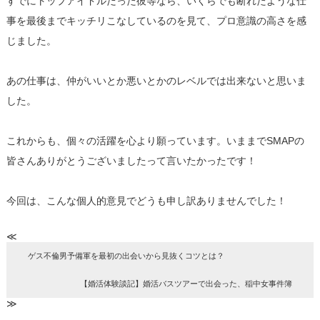
すでにトップアイドルだった彼等なら、
いくらでも断れたような仕
事を最後までキッチリこなしているのを
見て、プロ意識の高さを感
じました。
あの仕事は、
仲がいいとか悪いとかのレベルでは出来ないと思いま
した。
これからも、個々の活躍を心より願っています。
いままでSMAPの
皆さんありがとうございましたって言いたかっ
たです！
今回は、こんな個人的意見でどうも申し訳ありませんでした！
≪
ゲス不倫男予備軍を最初の出会いから見抜くコツとは？
【婚活体験談記】婚活バスツアーで出会った、稲中女事件簿
≫