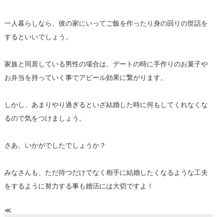
一人暮らしなら、
彼の家にいってご飯を作ったり身の回りの世話を
するといいでしょ
う。
家族と同居している男性の場合は、
デートの時に手作りのお菓子や
お弁当を持っていく事でアピール効
果に繋がります。
しかし、
あまりやり過ぎるといざ結婚した時に何もしてくれなくな
るので気
をつけましょう。
さあ、いかがでしたでしょうか？
みなさんも、
ただ待つだけでなく相手に結婚したくなるような工夫
をするように
努力する事も婚活には大切ですよ！
≪