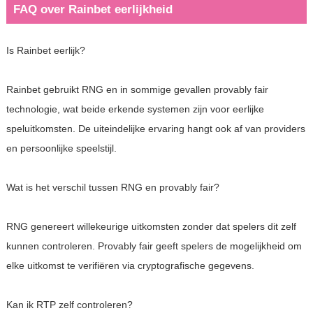
FAQ over Rainbet eerlijkheid
Is Rainbet eerlijk?
Rainbet gebruikt RNG en in sommige gevallen provably fair
technologie, wat beide erkende systemen zijn voor eerlijke
speluitkomsten. De uiteindelijke ervaring hangt ook af van providers
en persoonlijke speelstijl.
Wat is het verschil tussen RNG en provably fair?
RNG genereert willekeurige uitkomsten zonder dat spelers dit zelf
kunnen controleren. Provably fair geeft spelers de mogelijkheid om
elke uitkomst te verifiëren via cryptografische gegevens.
Kan ik RTP zelf controleren?