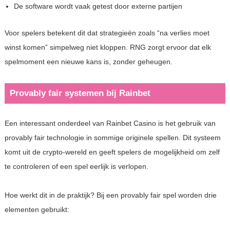
De software wordt vaak getest door externe partijen
Voor spelers betekent dit dat strategieën zoals “na verlies moet
winst komen” simpelweg niet kloppen. RNG zorgt ervoor dat elk
spelmoment een nieuwe kans is, zonder geheugen.
Provably fair systemen bij Rainbet
Een interessant onderdeel van Rainbet Casino is het gebruik van
provably fair technologie in sommige originele spellen. Dit systeem
komt uit de crypto-wereld en geeft spelers de mogelijkheid om zelf
te controleren of een spel eerlijk is verlopen.
Hoe werkt dit in de praktijk? Bij een provably fair spel worden drie
elementen gebruikt: