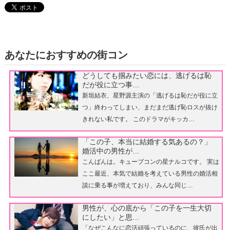
あなたにおすすめの街コン
どうしても掴みたい恋には、逃げるは恥
だが役に立つ事…
新垣結衣、星野源主演の「逃げるは恥だが役に立
つ」終わってしまい、まだまだ逃げ恥ロスが抜け
きれない私です。 このドラマがキッカ…
「この子、本当に結婚する気あるの？」
婚活中の男性が…
こんばんは。キューブコンの星ナルコです。 実は
ここ最近、本気で結婚を考えている男性の婚活相
談に乗る事が増えており、みんな同じ…
男性が、心の底から「この子を一生大切
にしたい」と思…
「なぜこんなに恋活頑張っているのに、彼氏が出