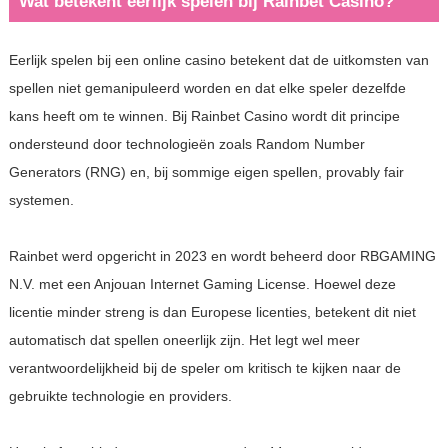
Wat betekent eerlijk spelen bij Rainbet Casino?
Eerlijk spelen bij een online casino betekent dat de uitkomsten van
spellen niet gemanipuleerd worden en dat elke speler dezelfde
kans heeft om te winnen. Bij Rainbet Casino wordt dit principe
ondersteund door technologieën zoals Random Number
Generators (RNG) en, bij sommige eigen spellen, provably fair
systemen.
Rainbet werd opgericht in 2023 en wordt beheerd door RBGAMING
N.V. met een Anjouan Internet Gaming License. Hoewel deze
licentie minder streng is dan Europese licenties, betekent dit niet
automatisch dat spellen oneerlijk zijn. Het legt wel meer
verantwoordelijkheid bij de speler om kritisch te kijken naar de
gebruikte technologie en providers.