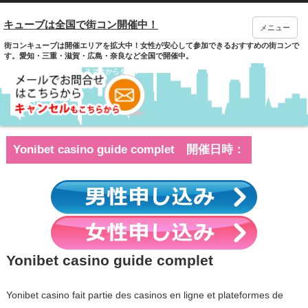
キューブは全国で街コン開催中！
メニュー
街コンキューブは開催エリアを拡大中！女性が安心して参加できるおすすめの街コンで
す。愛知・三重・滋賀・広島・奈良など全国で開催中。
Yonibet casino guide complet 開催日時：
Yonibet casino guide complet
Yonibet casino fait partie des casinos en ligne et plateformes de