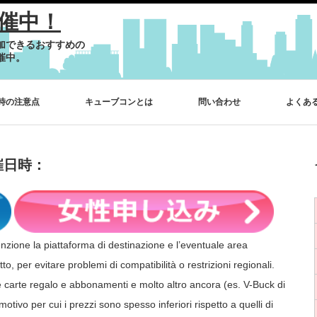
催中！
加できるおすすめの
催中。
時の注意点
キューブコンとは
問い合わせ
よくあ
i 開催日時：
nzione la piattaforma di destinazione e l’eventuale area
o, per evitare problemi di compatibilità o restrizioni regionali.
ome carte regalo e abbonamenti e molto altro ancora (es. V-Buck di
motivo per cui i prezzi sono spesso inferiori rispetto a quelli di