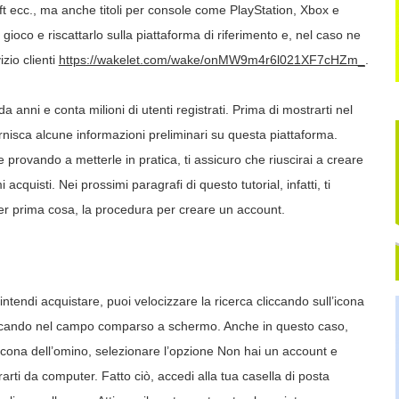
 ecc., ma anche titoli per console come PlayStation, Xbox e
 gioco e riscattarlo sulla piattaforma di riferimento e, nel caso ne
zio clienti
https://wakelet.com/wake/onMW9m4r6l021XF7cHZm_
.
da anni e conta milioni di utenti registrati. Prima di mostrarti nel
rnisca alcune informazioni preliminari su questa piattaforma.
provando a metterle in pratica, ti assicuro che riuscirai a creare
acquisti. Nei prossimi paragrafi di questo tutorial, infatti, ti
er prima cosa, la procedura per creare un account.
 intendi acquistare, puoi velocizzare la ricerca cliccando sull’icona
cercando nel campo comparso a schermo. Anche in questo caso,
icona dell’omino, selezionare l’opzione Non hai un account e
rarti da computer. Fatto ciò, accedi alla tua casella di posta