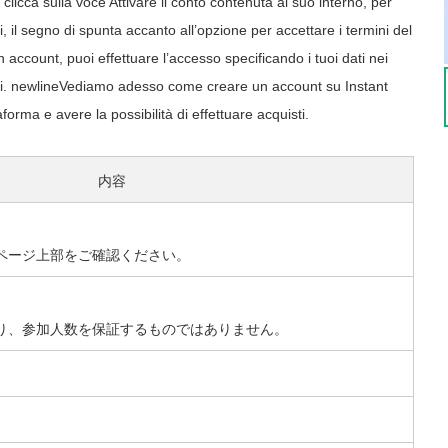
 clicca sulla voce Attivare il conto contenuta al suo interno, per
i, il segno di spunta accanto all’opzione per accettare i termini del
 account, puoi effettuare l’accesso specificando i tuoi dati nei
di. newlineVediamo adesso come creare un account su Instant
rma e avere la possibilità di effettuare acquisti.
内容
ページ上部をご確認ください。
り、参加人数を保証するものではありません。