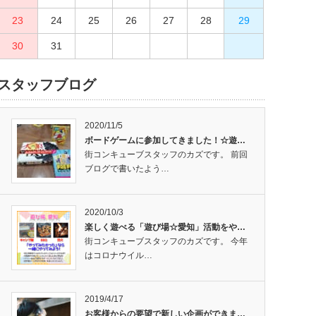
23
27
24
28
25
29
26
30
27
28
29
30
31
スタッフブログ
2020/11/5
ボードゲームに参加してきました！☆遊…
街コンキューブスタッフのカズです。 前回
ブログで書いたよう…
2020/10/3
楽しく遊べる「遊び場☆愛知」活動をや…
街コンキューブスタッフのカズです。 今年
はコロナウイル…
2019/4/17
お客様からの要望で新しい企画ができま…