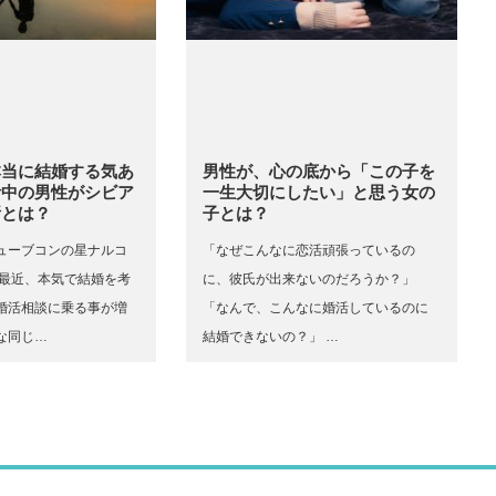
本当に結婚する気あ
男性が、心の底から「この子を
活中の男性がシビア
一生大切にしたい」と思う女の
所とは？
子とは？
ューブコンの星ナルコ
「なぜこんなに恋活頑張っているの
こ最近、本気で結婚を考
に、彼氏が出来ないのだろうか？」
婚活相談に乗る事が増
「なんで、こんなに婚活しているのに
な同じ…
結婚できないの？」 …