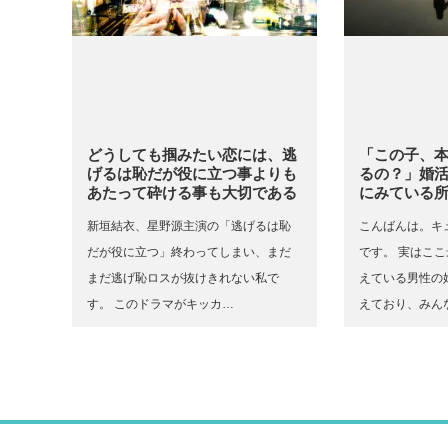
どうしても掴みたい恋には、逃
「この子、
げるは恥だが役に立つ事よりも
るの？」婚
あたって砕ける事も大切である
にみている
新垣結衣、星野源主演の「逃げるは恥
こんばんは。キ
だが役に立つ」終わってしまい、まだ
です。 実はこ
まだ逃げ恥ロスが抜けきれない私で
えている男性の
す。 このドラマがキッカ…
えており、みん