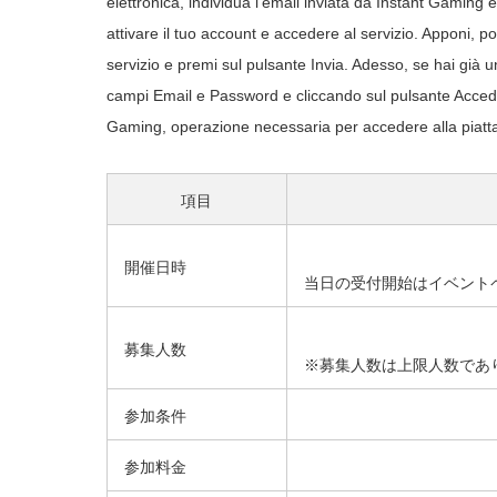
elettronica, individua l’email inviata da Instant Gaming e
attivare il tuo account e accedere al servizio. Apponi, po
servizio e premi sul pulsante Invia. Adesso, se hai già un
campi Email e Password e cliccando sul pulsante Acce
Gaming, operazione necessaria per accedere alla piattafo
項目
開催日時
当日の受付開始はイベント
募集人数
※募集人数は上限人数であ
参加条件
参加料金