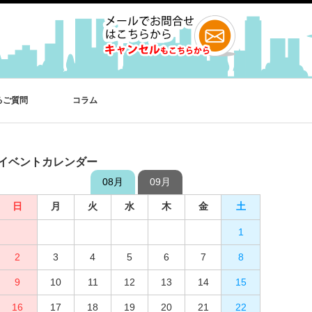
るご質問
コラム
イベントカレンダー
08月
09月
日
日
月
月
火
火
水
水
木
木
金
金
土
土
1
2
3
4
1
5
2
6
3
7
4
8
5
9
10
6
11
7
12
8
13
9
10
14
15
11
12
16
13
17
14
18
15
19
16
20
17
21
18
22
19
23
20
24
21
25
22
26