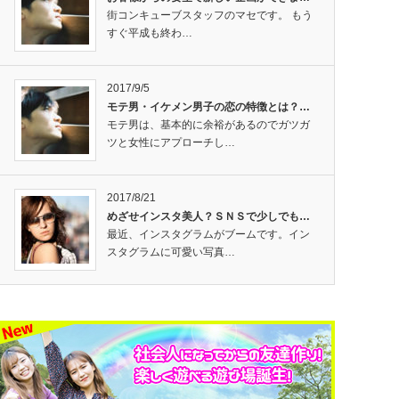
街コンキューブスタッフのマセです。 もう
すぐ平成も終わ…
2017/9/5
モテ男・イケメン男子の恋の特徴とは？…
モテ男は、基本的に余裕があるのでガツガ
ツと女性にアプローチし…
2017/8/21
めざせインスタ美人？ＳＮＳで少しでも…
最近、インスタグラムがブームです。イン
スタグラムに可愛い写真…