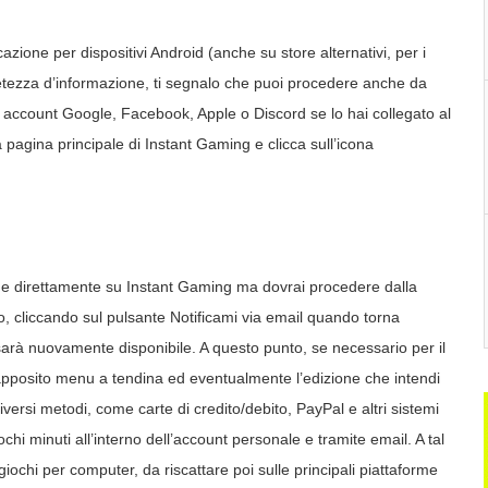
cazione per dispositivi Android (anche su store alternativi, per i
etezza d’informazione, ti segnalo che puoi procedere anche da
 account Google, Facebook, Apple o Discord se lo hai collegato al
a pagina principale di Instant Gaming e clicca sull’icona
ne direttamente su Instant Gaming ma dovrai procedere dalla
aso, cliccando sul pulsante Notificami via email quando torna
sarà nuovamente disponibile. A questo punto, se necessario per il
l’apposito menu a tendina ed eventualmente l’edizione che intendi
versi metodi, come carte di credito/debito, PayPal e altri sistemi
chi minuti all’interno dell’account personale e tramite email. A tal
iochi per computer, da riscattare poi sulle principali piattaforme