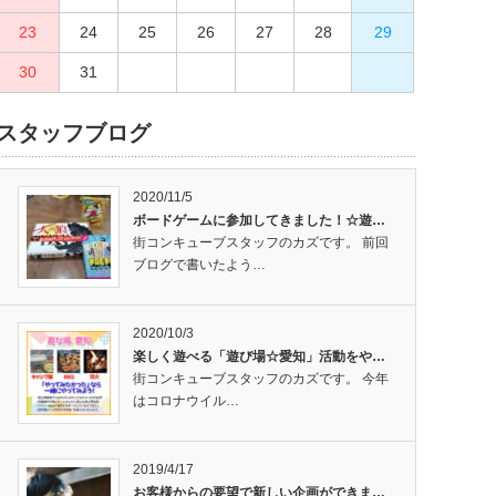
23
27
24
28
25
29
26
30
27
28
29
30
31
スタッフブログ
2020/11/5
ボードゲームに参加してきました！☆遊…
街コンキューブスタッフのカズです。 前回
ブログで書いたよう…
2020/10/3
楽しく遊べる「遊び場☆愛知」活動をや…
街コンキューブスタッフのカズです。 今年
はコロナウイル…
2019/4/17
お客様からの要望で新しい企画ができま…