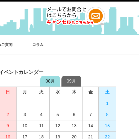
るご質問
コラム
イベントカレンダー
08月
09月
日
日
月
月
火
火
水
水
木
木
金
金
土
土
1
2
3
4
1
5
2
6
3
7
4
8
5
9
10
6
11
7
12
8
13
9
10
14
15
11
12
16
13
17
14
18
15
19
16
20
17
21
18
22
19
23
20
24
21
25
22
26