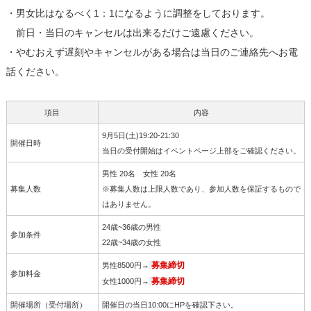
・男女比はなるべく1：1になるように調整をしております。
前日・当日のキャンセルは出来るだけご遠慮ください。
・やむおえず遅刻やキャンセルがある場合は当日のご連絡先へお電
話ください。
項目
内容
9月5日(土)19:20-21:30
開催日時
当日の受付開始はイベントページ上部をご確認ください。
男性 20名 女性 20名
募集人数
※募集人数は上限人数であり、参加人数を保証するもので
はありません。
24歳~36歳の男性
参加条件
22歳~34歳の女性
男性8500円→
募集締切
参加料金
女性1000円→
募集締切
開催場所（受付場所）
開催日の当日10:00にHPを確認下さい。