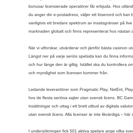
bonusar licensierade operatörer får erbjuda. Hos utländs
du anger din e-postadress, väljer ett lösenord och kan 
vanligtvis ett bredare spektrum av insatsgränser på liv
marknaden globalt och finns representerat hos nästan al
När vi utforskar, utvärderar och jämför bästa casinon utan 
Längst ner på varje seriös spelsida kan du finna inform
och hur länge den är giltig. Istället ska du kontrollera 
och myndighet som licensen kommer från.
Ledande leverantörer som Pragmatic Play, NetEnt, Pla
hos de flesta seriösa sajter utan svensk licens. BC.Gam
insättningar och uttag i ett brett utbud av digitala valut
utan svensk licens. Alla licenser är inte likvärdiga – här 
I undersökningen fick 501 aktiva spelare ange vilka sv