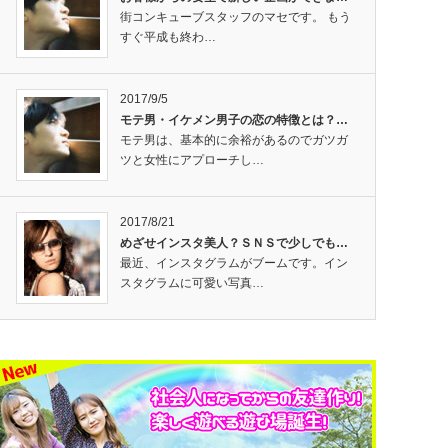
街コンキューブスタッフのマセです。 もう
すぐ平成も終わ…
2017/9/5
モテ男・イケメン男子の恋の特徴とは？…
モテ男は、基本的に余裕があるのでガツガ
ツと女性にアプローチし…
2017/8/21
めざせインスタ美人？ＳＮＳで少しでも…
最近、インスタグラムがブームです。イン
スタグラムに可愛い写真…