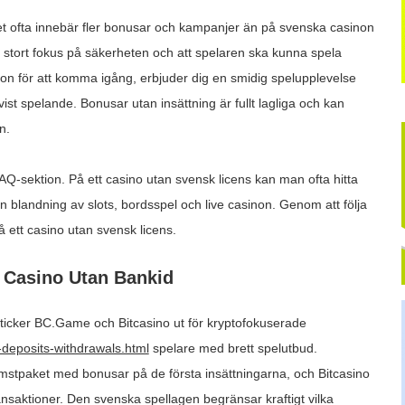
et ofta innebär fler bonusar och kampanjer än på svenska casinon
stort fokus på säkerheten och att spelaren ska kunna spela
tion för att komma igång, erbjuder dig en smidig spelupplevelse
vist spelande. Bonusar utan insättning är fullt lagliga och kan
n.
Q-sektion. På ett casino utan svensk licens kan man ofta hitta
 en blandning av slots, bordsspel och live casinon. Genom att följa
 ett casino utan svensk licens.
t Casino Utan Bankid
icker BC.Game och Bitcasino ut för kryptofokuserade
-deposits-withdrawals.html
spelare med brett spelutbud.
mstpaket med bonusar på de första insättningarna, och Bitcasino
nsaktioner. Den svenska spellagen begränsar kraftigt vilka