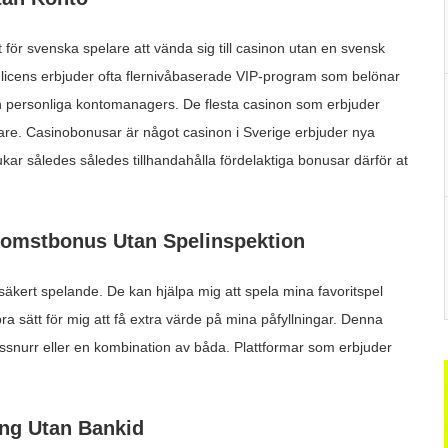
t för svenska spelare att vända sig till casinon utan en svensk
 licens erbjuder ofta flernivåbaserade VIP-program som belönar
personliga kontomanagers. De flesta casinon som erbjuder
lare. Casinobonusar är något casinon i Sverige erbjuder nya
r således således tillhandahålla fördelaktiga bonusar därför at
älkomstbonus Utan Spelinspektion
säkert spelande. De kan hjälpa mig att spela mina favoritspel
a sätt för mig att få extra värde på mina påfyllningar. Denna
issnurr eller en kombination av båda. Plattformar som erbjuder
ing Utan Bankid