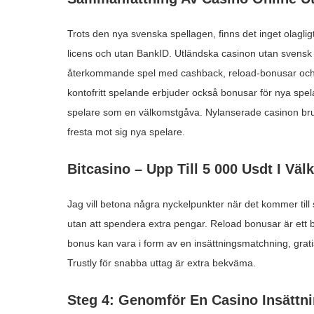
Trots den nya svenska spellagen, finns det inget olaglig
licens och utan BankID. Utländska casinon utan svensk
återkommande spel med cashback, reload-bonusar och 
kontofritt spelande erbjuder också bonusar för nya spe
spelare som en välkomstgåva. Nylanserade casinon bruka
fresta mot sig nya spelare.
Bitcasino – Upp Till 5 000 Usdt I V
Jag vill betona några nyckelpunkter när det kommer till 
utan att spendera extra pengar. Reload bonusar är ett br
bonus kan vara i form av en insättningsmatchning, grat
Trustly för snabba uttag är extra bekväma.
Steg 4: Genomför En Casino Insättn