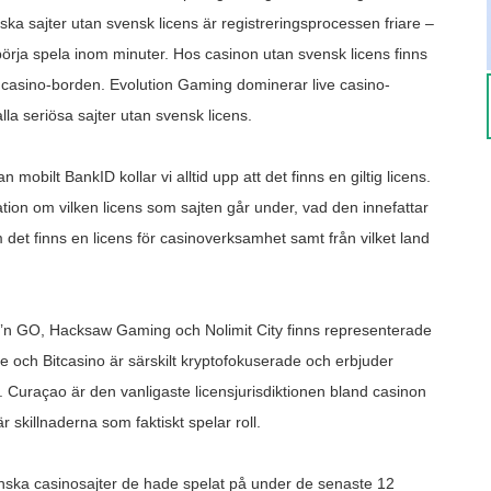
ka sajter utan svensk licens är registreringsprocessen friare –
börja spela inom minuter. Hos casinon utan svensk licens finns
e casino-borden. Evolution Gaming dominerar live casino-
la seriösa sajter utan svensk licens.
mobilt BankID kollar vi alltid upp att det finns en giltig licens.
ation om vilken licens som sajten går under, vad den innefattar
om det finns en licens för casinoverksamhet samt från vilket land
y’n GO, Hacksaw Gaming och Nolimit City finns representerade
e och Bitcasino är särskilt kryptofokuserade och erbjuder
or. Curaçao är den vanligaste licensjurisdiktionen bland casinon
är skillnaderna som faktiskt spelar roll.
enska casinosajter de hade spelat på under de senaste 12