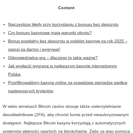
Content
Najczęstsze błędy przy korzystaniu z bonusu bez depozytu
Czy bonusy kasynowe mają warunki obrotu?
Bonus powitalny bez depozytu w polskim kasynie na rok 2025 –
zagraj za darmo i wygrywaj!
Odpowiedzialna gra – dlaczego to takie ważne?
Jak wypłacić wygraną w najlepszym kasynie internetowym
Polska
Przefiltrowaliśmy kasyna online na prawdziwe pieniądze według
następujących kryteriów
W wielu serwisach Bitcoin casino stosuje także uwierzytelnianie
dwuskładnikowe (2FA), aby chronić konta przed nieautoryzowanym
dostępem. Najlepsze Bitcoin kasyna korzystają z automatycznych
systemów płatności opartych na blockchainie. Żeby za jego pomocą