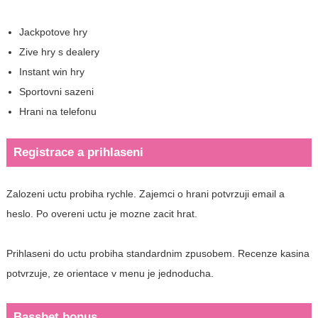
Jackpotove hry
Zive hry s dealery
Instant win hry
Sportovni sazeni
Hrani na telefonu
Registrace a prihlaseni
Zalozeni uctu probiha rychle. Zajemci o hrani potvrzuji email a
heslo. Po overeni uctu je mozne zacit hrat.
Prihlaseni do uctu probiha standardnim zpusobem. Recenze kasina
potvrzuje, ze orientace v menu je jednoducha.
Bassbet bonus