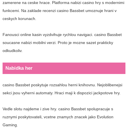
zamerene na ceske hrace. Platforma nabizi casino hry s modernimi
funkcemi. Na zaklade recenzi casino Bassbet umoznuje hrani v
ceskych korunach.
Fanousci online kasin vyzdvihuje rychlou navigaci. casino Bassbet
soucasne nabizi mobilni verzi. Proto je mozne sazet prakticky
odkudkoliv.
Nabidka her
casino Bassbet poskytuje rozsahlou herni knihovnu. Nejoblibenejsi
sekci jsou vyherni automaty. Hraci maji k dispozici jackpotove hry.
Vedle slotu najdeme i zive hry. casino Bassbet spolupracuje s
ruznymi poskytovateli, vcetne znamych znacek jako Evolution
Gaming.