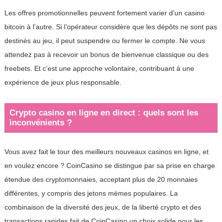
Les offres promotionnelles peuvent fortement varier d’un casino
bitcoin à l’autre. Si l’opérateur considère que les dépôts ne sont pas
destinés au jeu, il peut suspendre ou fermer le compte. Ne vous
attendez pas à recevoir un bonus de bienvenue classique ou des
freebets. Et c’est une approche volontaire, contribuant à une
expérience de jeux plus responsable.
Crypto casino en ligne en direct : quels sont les
inconvénients ?
Vous avez fait le tour des meilleurs nouveaux casinos en ligne, et
en voulez encore ? CoinCasino se distingue par sa prise en charge
étendue des cryptomonnaies, acceptant plus de 20 monnaies
différentes, y compris des jetons mèmes populaires. La
combinaison de la diversité des jeux, de la liberté crypto et des
transactions rapides fait de CoinCasino un choix solide pour les