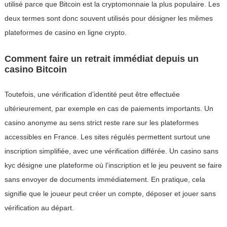
utilisé parce que Bitcoin est la cryptomonnaie la plus populaire. Les
deux termes sont donc souvent utilisés pour désigner les mêmes
plateformes de casino en ligne crypto.
Comment faire un retrait immédiat depuis un
casino Bitcoin
Toutefois, une vérification d’identité peut être effectuée
ultérieurement, par exemple en cas de paiements importants. Un
casino anonyme au sens strict reste rare sur les plateformes
accessibles en France. Les sites régulés permettent surtout une
inscription simplifiée, avec une vérification différée. Un casino sans
kyc désigne une plateforme où l’inscription et le jeu peuvent se faire
sans envoyer de documents immédiatement. En pratique, cela
signifie que le joueur peut créer un compte, déposer et jouer sans
vérification au départ.