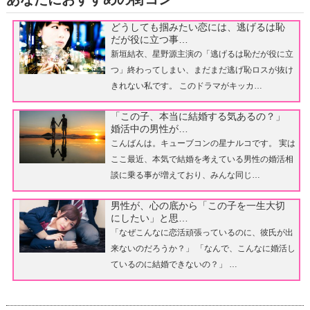
どうしても掴みたい恋には、逃げるは恥
だが役に立つ事…
新垣結衣、星野源主演の「逃げるは恥だが役に立
つ」終わってしまい、まだまだ逃げ恥ロスが抜け
きれない私です。 このドラマがキッカ…
「この子、本当に結婚する気あるの？」
婚活中の男性が…
こんばんは。キューブコンの星ナルコです。 実は
ここ最近、本気で結婚を考えている男性の婚活相
談に乗る事が増えており、みんな同じ…
男性が、心の底から「この子を一生大切
にしたい」と思…
「なぜこんなに恋活頑張っているのに、彼氏が出
来ないのだろうか？」 「なんで、こんなに婚活し
ているのに結婚できないの？」 …