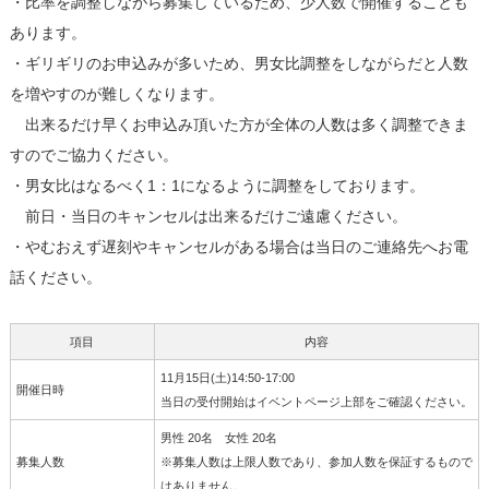
・比率を調整しながら募集しているため、少人数で開催することも
あります。
・ギリギリのお申込みが多いため、男女比調整をしながらだと人数
を増やすのが難しくなります。
出来るだけ早くお申込み頂いた方が全体の人数は多く調整できま
すのでご協力ください。
・男女比はなるべく1：1になるように調整をしております。
前日・当日のキャンセルは出来るだけご遠慮ください。
・やむおえず遅刻やキャンセルがある場合は当日のご連絡先へお電
話ください。
項目
内容
11月15日(土)14:50-17:00
開催日時
当日の受付開始はイベントページ上部をご確認ください。
男性 20名 女性 20名
募集人数
※募集人数は上限人数であり、参加人数を保証するもので
はありません。