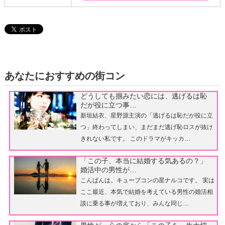
あなたにおすすめの街コン
どうしても掴みたい恋には、逃げるは恥
だが役に立つ事…
新垣結衣、星野源主演の「逃げるは恥だが役に立
つ」終わってしまい、まだまだ逃げ恥ロスが抜け
きれない私です。 このドラマがキッカ…
「この子、本当に結婚する気あるの？」
婚活中の男性が…
こんばんは。キューブコンの星ナルコです。 実は
ここ最近、本気で結婚を考えている男性の婚活相
談に乗る事が増えており、みんな同じ…