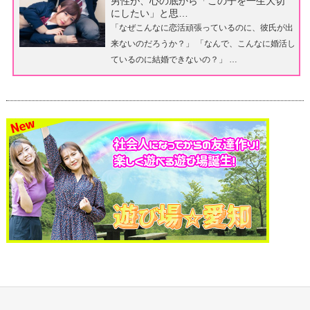
男性が、心の底から「この子を一生大切
にしたい」と思…
「なぜこんなに恋活頑張っているのに、彼氏が出
来ないのだろうか？」 「なんで、こんなに婚活し
ているのに結婚できないの？」 …