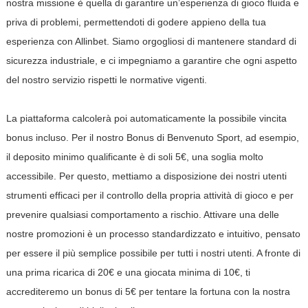
nostra missione è quella di garantire un’esperienza di gioco fluida e
priva di problemi, permettendoti di godere appieno della tua
esperienza con Allinbet. Siamo orgogliosi di mantenere standard di
sicurezza industriale, e ci impegniamo a garantire che ogni aspetto
del nostro servizio rispetti le normative vigenti.
La piattaforma calcolerà poi automaticamente la possibile vincita
bonus incluso. Per il nostro Bonus di Benvenuto Sport, ad esempio,
il deposito minimo qualificante è di soli 5€, una soglia molto
accessibile. Per questo, mettiamo a disposizione dei nostri utenti
strumenti efficaci per il controllo della propria attività di gioco e per
prevenire qualsiasi comportamento a rischio. Attivare una delle
nostre promozioni è un processo standardizzato e intuitivo, pensato
per essere il più semplice possibile per tutti i nostri utenti. A fronte di
una prima ricarica di 20€ e una giocata minima di 10€, ti
accrediteremo un bonus di 5€ per tentare la fortuna con la nostra