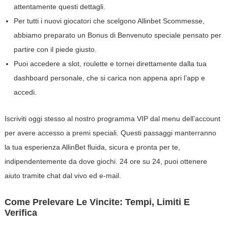
attentamente questi dettagli.
Per tutti i nuovi giocatori che scelgono Allinbet Scommesse,
abbiamo preparato un Bonus di Benvenuto speciale pensato per
partire con il piede giusto.
Puoi accedere a slot, roulette e tornei direttamente dalla tua
dashboard personale, che si carica non appena apri l’app e
accedi.
Iscriviti oggi stesso al nostro programma VIP dal menu dell’account
per avere accesso a premi speciali. Questi passaggi manterranno
la tua esperienza AllinBet fluida, sicura e pronta per te,
indipendentemente da dove giochi. 24 ore su 24, puoi ottenere
aiuto tramite chat dal vivo ed e-mail.
Come Prelevare Le Vincite: Tempi, Limiti E
Verifica