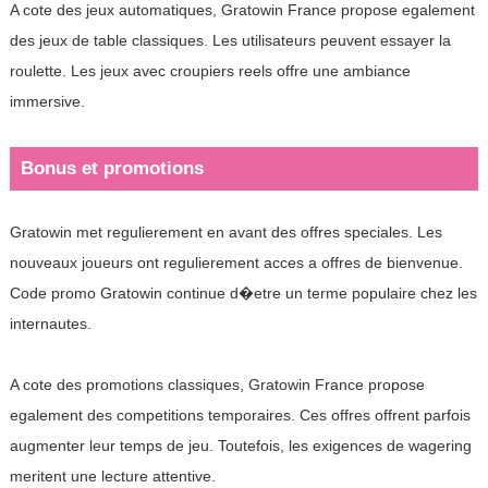
A cote des jeux automatiques, Gratowin France propose egalement
des jeux de table classiques. Les utilisateurs peuvent essayer la
roulette. Les jeux avec croupiers reels offre une ambiance
immersive.
Bonus et promotions
Gratowin met regulierement en avant des offres speciales. Les
nouveaux joueurs ont regulierement acces a offres de bienvenue.
Code promo Gratowin continue d�etre un terme populaire chez les
internautes.
A cote des promotions classiques, Gratowin France propose
egalement des competitions temporaires. Ces offres offrent parfois
augmenter leur temps de jeu. Toutefois, les exigences de wagering
meritent une lecture attentive.