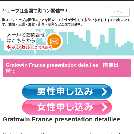
キューブは全国で街コン開催中！
メニュー
街コンキューブは開催エリアを拡大中！女性が安心して参加できるおすすめの街コンで
す。愛知・三重・滋賀・広島・奈良など全国で開催中。
Gratowin France presentation detaillee 開催日
時：
Gratowin France presentation detaillee