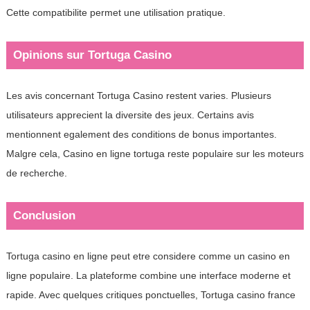
Cette compatibilite permet une utilisation pratique.
Opinions sur Tortuga Casino
Les avis concernant Tortuga Casino restent varies. Plusieurs
utilisateurs apprecient la diversite des jeux. Certains avis
mentionnent egalement des conditions de bonus importantes.
Malgre cela, Casino en ligne tortuga reste populaire sur les moteurs
de recherche.
Conclusion
Tortuga casino en ligne peut etre considere comme un casino en
ligne populaire. La plateforme combine une interface moderne et
rapide. Avec quelques critiques ponctuelles, Tortuga casino france