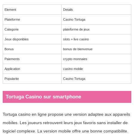
Element
Details
Plateforme
Casino Tortuga
Categorie
plateforme de jeux
Jeux disponibles
slots + live casino
Bonus
bonus de bienvenue
Paiements
crypto monnaies
Application
casino mobile
Popularite
Casino Tortuga
Tortuga Casino sur smartphone
Tortuga casino en ligne propose une version adaptee aux appareils
mobiles. Les joueurs retrouvent leurs jeux favoris sans installer de
logiciel complexe. La version mobile offre une bonne compatibilite.