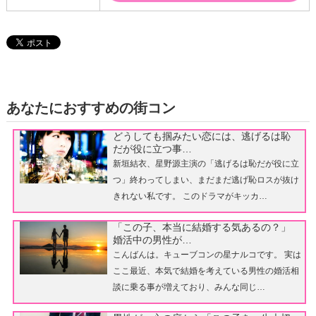
あなたにおすすめの街コン
どうしても掴みたい恋には、逃げるは恥
だが役に立つ事…
新垣結衣、星野源主演の「逃げるは恥だが役に立
つ」終わってしまい、まだまだ逃げ恥ロスが抜け
きれない私です。 このドラマがキッカ…
「この子、本当に結婚する気あるの？」
婚活中の男性が…
こんばんは。キューブコンの星ナルコです。 実は
ここ最近、本気で結婚を考えている男性の婚活相
談に乗る事が増えており、みんな同じ…