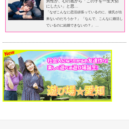
男性が、心の底から「この子を一生大切
にしたい」と思…
「なぜこんなに恋活頑張っているのに、彼氏が出
来ないのだろうか？」 「なんで、こんなに婚活し
ているのに結婚できないの？」 …